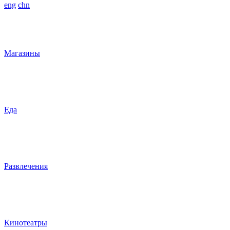
eng
chn
Магазины
Еда
Развлечения
Кинотеатры