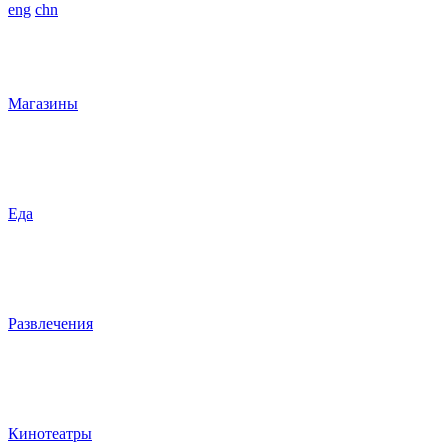
eng
chn
Магазины
Еда
Развлечения
Кинотеатры