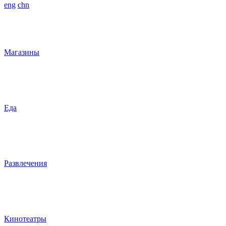
eng
chn
Магазины
Еда
Развлечения
Кинотеатры