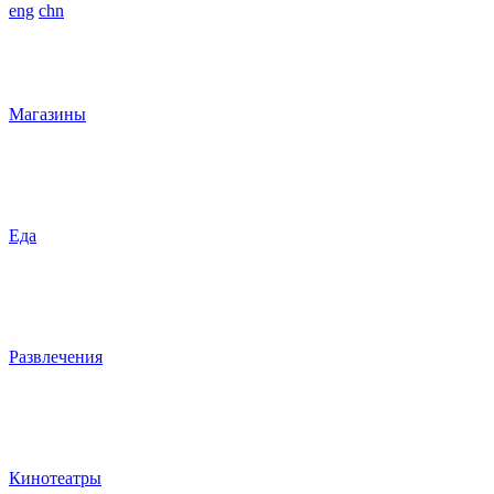
eng
chn
Магазины
Еда
Развлечения
Кинотеатры