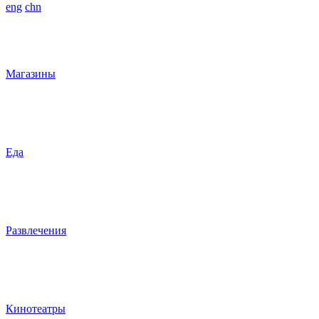
eng
chn
Магазины
Еда
Развлечения
Кинотеатры