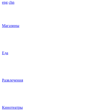
eng
chn
Магазины
Еда
Развлечения
Кинотеатры